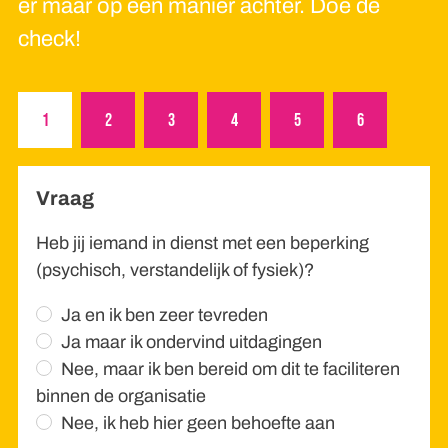
er maar op één manier achter. Doe de
check!
1
2
3
4
5
6
Vraag
Heb jij iemand in dienst met een beperking
(psychisch, verstandelijk of fysiek)?
Ja en ik ben zeer tevreden
Ja maar ik ondervind uitdagingen
Nee, maar ik ben bereid om dit te faciliteren
binnen de organisatie
Nee, ik heb hier geen behoefte aan