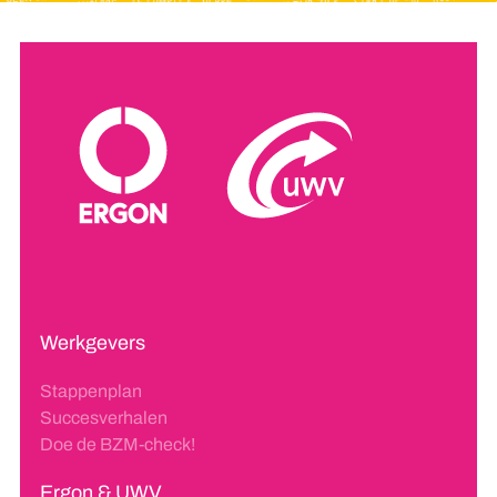
Werkgevers
Stappenplan
Succesverhalen
Doe de BZM-check!
Ergon & UWV