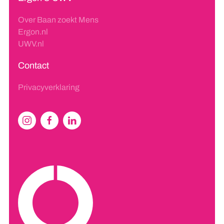
Over Baan zoekt Mens
Ergon.nl
UWV.nl
Contact
Privacyverklaring