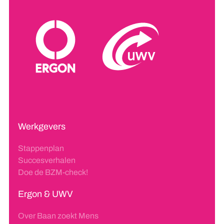
Werkgevers
Stappenplan
Succesverhalen
Doe de BZM-check!
Ergon & UWV
Over Baan zoekt Mens