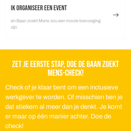
Ik organiseer een event
en Baan zoekt Mens zou een mooie toevoeging
zijn
ZET JE EERSTE STAP, DOE DE BAAN ZOEKT
MENS-CHECK!
Check of je klaar bent om een inclusieve
werkgever te worden. Of misschien ben je
dat stiekem al meer dan je denkt. Je komt
er maar op één manier achter. Doe de
check!