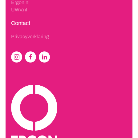
Ergon.nl
UWV.nl
Contact
Privacyverklaring