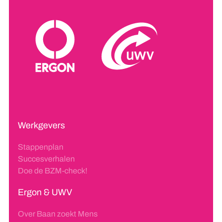
Werkgevers
Stappenplan
Succesverhalen
Doe de BZM-check!
Ergon & UWV
Over Baan zoekt Mens